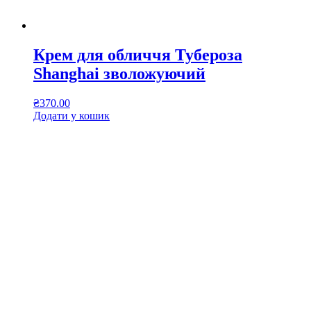
Крем для обличчя Тубероза
Shanghai зволожуючий
₴
370.00
Додати у кошик