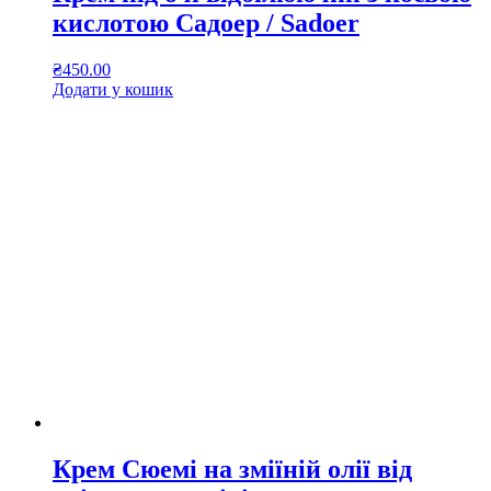
кислотою Садоер / Sadoer
₴
450.00
Додати у кошик
Крем Сюемі на зміїній олії від