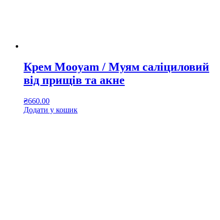
Крем Mooyam / Муям саліциловий
від прищів та акне
₴
660.00
Додати у кошик