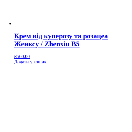
Крем від куперозу та розацеа
Женксу / Zhenxiu B5
₴
560.00
Додати у кошик