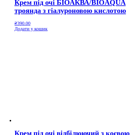
Крем під очі БІОАКВА/BIOAQUA
троянда з гіалуроновою кислотою
₴
390.00
Додати у кошик
Крем під очі відбілюючий з коєвою