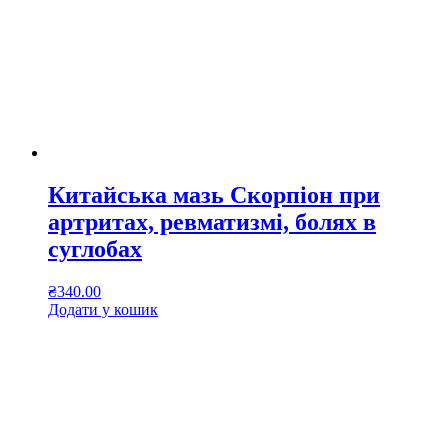
Китайська мазь Скорпіон при
артритах, ревматизмі, болях в
суглобах
₴
340.00
Додати у кошик