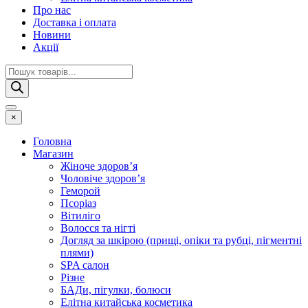
Про нас
Доставка і оплата
Новини
Акції
Пошук
товарів
×
Головна
Магазин
Жіноче здоров’я
Чоловіче здоров’я
Геморой
Псоріаз
Вітиліго
Волосся та нігті
Догляд за шкірою (прищі, опіки та рубці, пігментні
плями)
SPA салон
Різне
БАДи, пігулки, болюси
Елітна китайська косметика