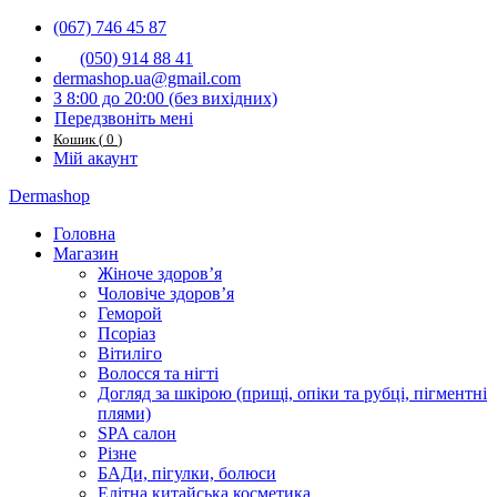
(067) 746 45 87
(050) 914 88 41
dermashop.ua@gmail.com
З 8:00 до 20:00 (без вихідниx)
Передзвоніть мені
Кошик
(
0
)
Мій акаунт
Dermashop
Головна
Магазин
Жіноче здоров’я
Чоловіче здоров’я
Геморой
Псоріаз
Вітиліго
Волосся та нігті
Догляд за шкірою (прищі, опіки та рубці, пігментні
плями)
SPA салон
Різне
БАДи, пігулки, болюси
Елітна китайська косметика