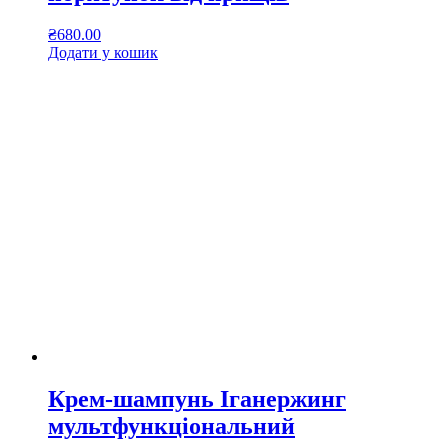
₴
680.00
Додати у кошик
Крем-шампунь Іганержинг
мультфункціональний