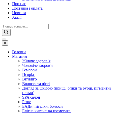
Про нас
Доставка і оплата
Новини
Акції
Пошук
товарів
×
Головна
Магазин
Жіноче здоров’я
Чоловіче здоров’я
Геморой
Псоріаз
Вітиліго
Волосся та нігті
Догляд за шкірою (прищі, опіки та рубці, пігментні
плями)
SPA салон
Різне
БАДи, пігулки, болюси
Елітна китайська косметика