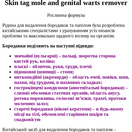
Skin tag mole and genital warts remover
Рослинна формула
Рідина для видалення бородавок та папілом була розроблена
китайськими спеціалістами з урахуванням усіх нюансів
проблеми та максимально щадного впливу на організм.
Бородавки поділяють на наступні підвиди:
звичайні (вульгарні) – пальці, зворотна сторона
кистей рук, коліна;
пласкі – обличчя, руки, груди, плечі;
підошовні (шипиці) – стопи;
ниткоподібні (акрохорди) – область очей, повіки, шия,
пахви, під грудьми, в пахвових складках;
гострокінцеві кондиломи (аногенітальні бородавки) –
слизові оболонки статевих органів, область анусу,
ротова порожнина, голосові зв’язки, трахеї, протоки
молочних залоз;
старечі бородавки (вікові кератоми) – в будь-якому
місці на тілі, обумовлені старінням шкіри та
спадковістю
Китайський засіб для видалення бородавок та папілом –