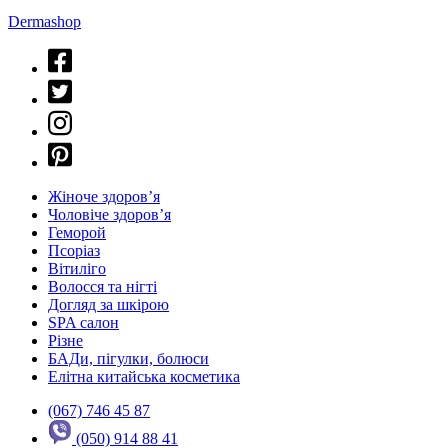
Dermashop
Жіноче здоров’я
Чоловіче здоров’я
Геморой
Псоріаз
Вітиліго
Волосся та нігті
Догляд за шкірою
SPA салон
Різне
БАДи, пігулки, болюси
Елітна китайська косметика
(067) 746 45 87
(050) 914 88 41