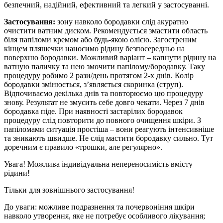
безпечний, надійний, ефективний та легкий у застосуванні.
Застосування:
зону навколо бородавки слід акуратно
очистити ватним диском. Рекомендується змастити область
біля папіломи кремом або будь-якою олією. Загостреним
кінцем пляшечки наносимо рідину безпосередньо на
поверхню бородавки. Можливий варіант – капнути рідину на
ватную паличку та нею змочити папілому/бородавку. Таку
процедуру робимо 2 рази/день протягом 2-х днів. Колір
бородавки змінюється, з’являється скоринка (струп).
Відпочиваємо декілька днів та повторюємо цю процедуру
знову. Результат не змусить себе довго чекати. Через 7 днів
бородавка піде. При наявності застарілих бородавок
процедуру слід повторити до повного очищення шкіри. З
папіломами ситуація простіша – вони реагують інтенсивніше
та зникають швидше. Не слід мастити бородавку сильно. Тут
доречним є правило «трошки, але регулярно».
Увага! Можлива індивідуальна непереносимість вмісту
рідини!
Тільки для зовнішнього застосування!
До уваги: можливе подразнення та почервоніння шкіри
навколо утворення, яке не потребує особливого лікування;