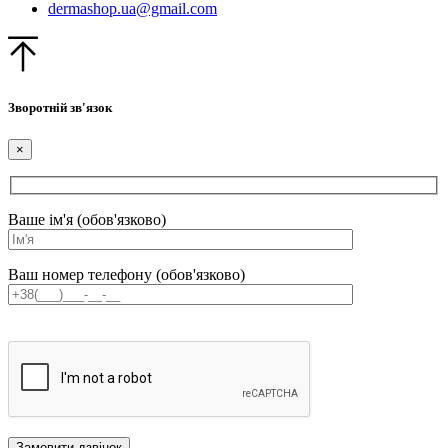
dermashop.ua@gmail.com
Зворотній зв'язок
×
Ваше ім'я (обов'язково)
Ваш номер телефону (обов'язково)
Оставьте
это
поле
пустым.