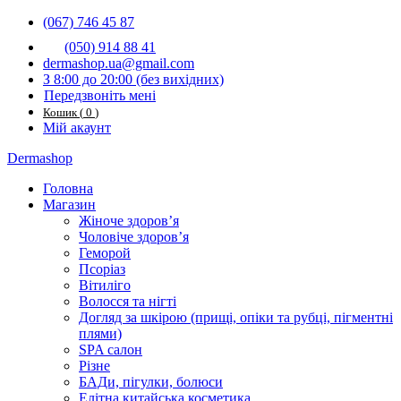
(067) 746 45 87
(050) 914 88 41
dermashop.ua@gmail.com
З 8:00 до 20:00 (без вихідниx)
Передзвоніть мені
Кошик
(
0
)
Мій акаунт
Dermashop
Головна
Магазин
Жіноче здоров’я
Чоловіче здоров’я
Геморой
Псоріаз
Вітиліго
Волосся та нігті
Догляд за шкірою (прищі, опіки та рубці, пігментні
плями)
SPA салон
Різне
БАДи, пігулки, болюси
Елітна китайська косметика