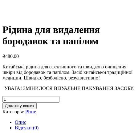
Рідина для видалення
бородавок та папілом
₴
480.00
Китайська рідина для ефективного та швидкого очищения
шкіри від бородавок та папілом. Засіб китайської традиційної
медиции. Швидко, безболісно, результативно!
УВАГА! ЗМІНИЛОСЯ ВІЗУАЛЬНЕ ПАКУВАННЯ ЗАСОБУ.
Рідина
для
Додати у кошик
видалення
Категорія:
Різне
бородавок
та
Опис
папілом
Відгуки (0)
кількість