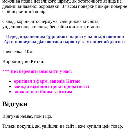
можлива поява невеликого шраму, як остаточного явища на
ділянці видаленої бородавки. З часом поверхня шкіри поверне
свій первинний колір.
Склад: корінь літоспермума, саліцилова кислота,
ундециленова кислота, бензойна кислота, етанол.
Перед видаленням будь-якого наросту на шкірі повинна
бути проведена діагностика наросту та уточнений діагноз.
Пляшечка: 10мл
Виробництво Китай.
*** Які переваги замовити у нас?
оригінал з фарм. заводів Китаю
завжди відмінні строки придатності
знижки постійним клієнтам
Відгуки
Відгуків немає, поки що.
Тільки покупці, які увійшли на сайт і вже купили цей товар,