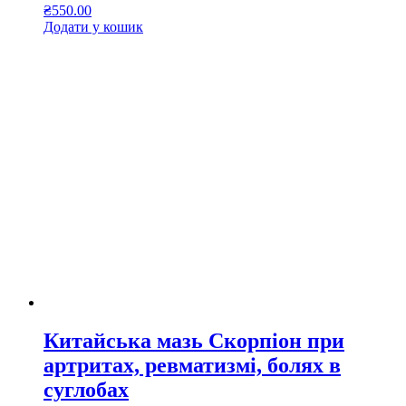
₴
550.00
Додати у кошик
Китайська мазь Скорпіон при
артритах, ревматизмі, болях в
суглобах