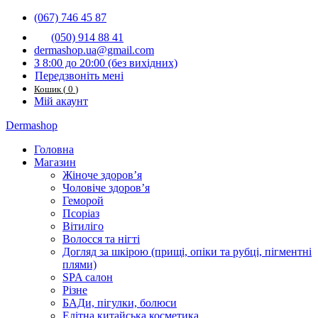
(067) 746 45 87
(050) 914 88 41
dermashop.ua@gmail.com
З 8:00 до 20:00 (без вихідниx)
Передзвоніть мені
Кошик
(
0
)
Мій акаунт
Dermashop
Головна
Магазин
Жіноче здоров’я
Чоловіче здоров’я
Геморой
Псоріаз
Вітиліго
Волосся та нігті
Догляд за шкірою (прищі, опіки та рубці, пігментні
плями)
SPA салон
Різне
БАДи, пігулки, болюси
Елітна китайська косметика