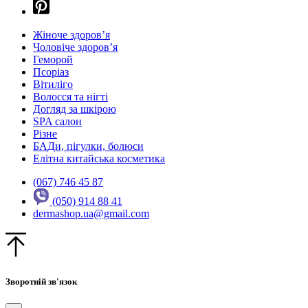
Жіноче здоров’я
Чоловіче здоров’я
Геморой
Псоріаз
Вітиліго
Волосся та нігті
Догляд за шкірою
SPA салон
Різне
БАДи, пігулки, болюси
Елітна китайська косметика
(067) 746 45 87
(050) 914 88 41
dermashop.ua@gmail.com
Зворотній зв'язок