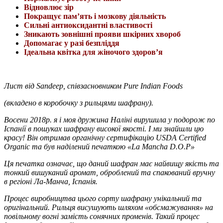
Відновлює зір
Покращує пам’ять і мозкову діяльність
Сильні антиоксидантні властивості
Зникають зовнішні прояви шкірних хвороб
Допомагає у разі безпліддя
Ідеальна квітка для жіночого здоров’я
Лист від Sandeep, співзасновником Pure Indian Foods
(вкладено в коробочку з рильцями шафрану).
Восени 2018р. я і моя дружина Наліні вирушила у подорож по
Іспанії в пошуках шафрану високої якості. І ми знайшли цю
красу! Він отримав органічну сертифікацію USDA Certified
Organic та був наділений печаткою «La Mancha D.O.P»
Ця печатка означає, що даний шафран має найвищу якість та
тонкий вишуканий аромат, оброблений та спакований вручну
в регіоні Ла-Манча, Іспанія.
Процес виробництва цього сорту шафрану унікальний та
оригінальний. Рильця висушують шляхом «обсмажування» на
повільному вогні замість сонячних променів. Такий процес