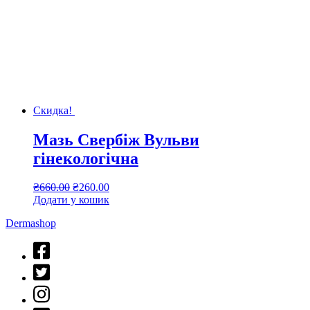
Скидка!
Мазь Свербіж Вульви
гінекологічна
Оригінальна
Поточна
₴
660.00
₴
260.00
ціна:
ціна:
Додати у кошик
₴660.00.
₴260.00.
Dermashop