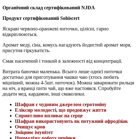
Органічний склад сертифікований NJDA
Продукт сертифікований Sohiscert
Яскраві червоно-оранжеві ниточки, цілісні, гарно
відкріплюються.
Аромат меду, сіна, комусь нагадують йодистий аромат моря,
присутня гіркуватість.
Смак насичений і тонкий в залежності від концентрації.
Витрата баночки маленька. Всього лише однієї ниточки
достатньо для приготування чашки чаю (хтось любить
міцніший, можна 4-5шт. ниточок). Можна заварювати рильця
на ніч, а вранці пити чай, що вже настоявся. Спробуйте
додати мед, кардамон, інші смаколики.
Шафран є чудовим джерелом серотоніну
Еліксир молодості, що продовжує життя
Сприятливо впливає на серце
Шафран використовують як потужний афродізіак
Очищує кров
Зміцнює імунітет
Нормалізує роботу печінки