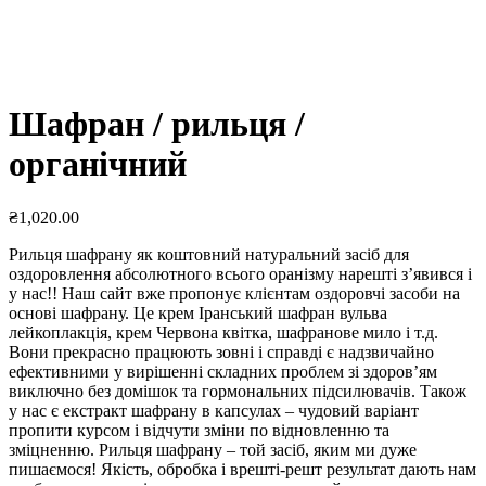
Шафран / рильця /
органічний
₴
1,020.00
Рильця шафрану як коштовний натуральний засіб для
оздоровлення абсолютного всього оранізму нарешті з’явився і
у нас!! Наш сайт вже пропонує клієнтам оздоровчі засоби на
основі шафрану. Це крем Іранський шафран вульва
лейкоплакція, крем Червона квітка, шафранове мило і т.д.
Вони прекрасно працюють зовні і справді є надзвичайно
ефективними у вирішенні складних проблем зі здоров’ям
виключно без домішок та гормональних підсилювачів. Також
у нас є екстракт шафрану в капсулах – чудовий варіант
пропити курсом і відчути зміни по відновленню та
зміцненню. Рильця шафрану – той засіб, яким ми дуже
пишаємося! Якість, обробка і врешті-решт результат дають нам