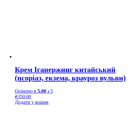
Крем Іганержинг китайський
(псоріаз, екзема, крауроз вульви)
Оцінено в
5.00
з 5
₴
350.00
Додати у кошик