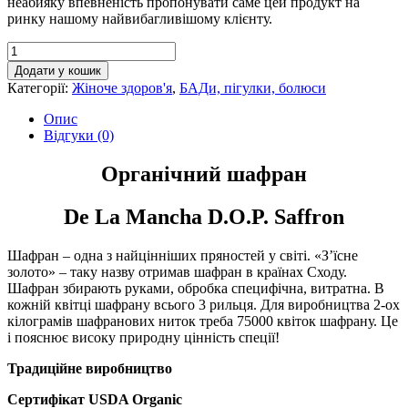
неабияку впевненість пропонувати саме цей продукт на
ринку нашому найвибагливішому клієнту.
Шафран
/
Додати у кошик
рильця
Категорії:
Жіноче здоров'я
,
БАДи, пігулки, болюси
/
органічний
Опис
кількість
Відгуки (0)
Органічний шафран
De La Mancha D.O.P. Saffron
Шафран – одна з найцінніших пряностей у світі. «З’їсне
золото» – таку назву отримав шафран в країнах Сходу.
Шафран збирають руками, обробка специфічна, витратна. В
кожній квітці шафрану всього 3 рильця. Для виробництва 2-ох
кілограмів шафранових ниток треба 75000 квіток шафрану. Це
і пояснює високу природну цінність спеції!
Традиційне виробництво
Сертифікат USDA Organic