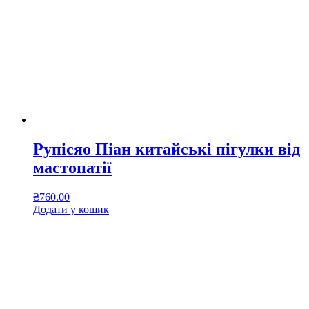
Рупісяо Піан китайські пігулки від
мастопатії
₴
760.00
Додати у кошик