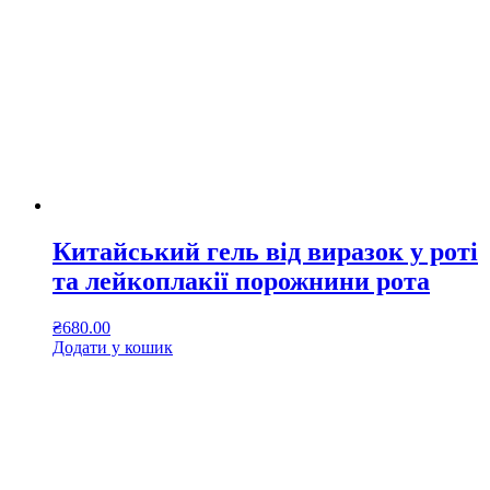
Китайський гель від виразок у роті
та лейкоплакії порожнини рота
₴
680.00
Додати у кошик