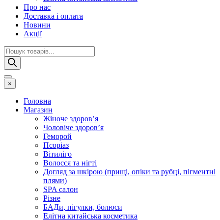
Про нас
Доставка і оплата
Новини
Акції
Пошук
товарів
×
Головна
Магазин
Жіноче здоров’я
Чоловіче здоров’я
Геморой
Псоріаз
Вітиліго
Волосся та нігті
Догляд за шкірою (прищі, опіки та рубці, пігментні
плями)
SPA салон
Різне
БАДи, пігулки, болюси
Елітна китайська косметика