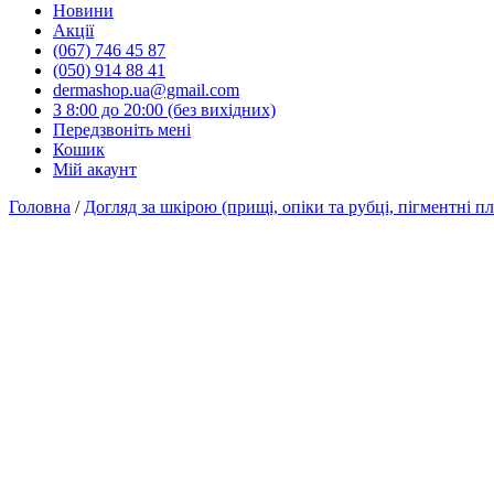
Новини
Акції
(067) 746 45 87
(050) 914 88 41
dermashop.ua@gmail.com
З 8:00 до 20:00 (без вихідних)
Передзвоніть мені
Кошик
Мій акаунт
Головна
/
Догляд за шкірою (прищі, опіки та рубці, пігментні п