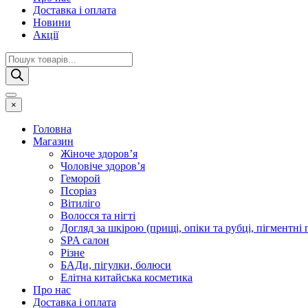
Доставка і оплата
Новини
Акції
Пошук
товарів
×
Головна
Магазин
Жіноче здоров’я
Чоловіче здоров’я
Геморой
Псоріаз
Вітиліго
Волосся та нігті
Догляд за шкірою (прищі, опіки та рубці, пігментні
SPA салон
Різне
БАДи, пігулки, болюси
Елітна китайська косметика
Про нас
Доставка і оплата