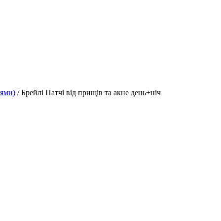
лями)
/ Брейлі Патчі від прищів та акне день+ніч