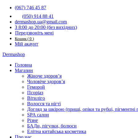
(067) 746 45 87
(050) 914 88 41
dermashop.ua@gmail.com
З 8:00 до 20:00 (без вихідниx)
Передзвоніть мені
Кошик
(
0
)
Мій акаунт
Dermashop
Головна
Магазин
Жіноче здоров’я
Чоловіче здоров’я
Геморой
Псоріаз
Вітиліго
Волосся та нігті
Догляд за шкірою (прищі, опіки та рубці, пігментні
SPA салон
Різне
БАДи, пігулки, болюси
Елітна китайська косметика
Про нас