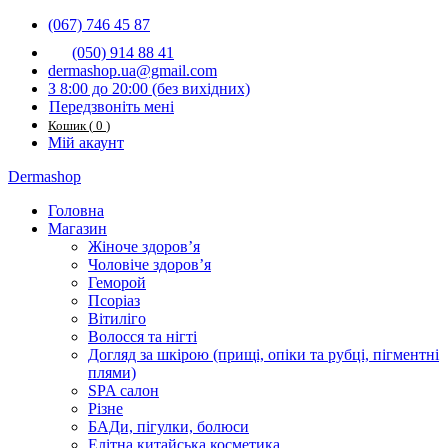
(067) 746 45 87
(050) 914 88 41
dermashop.ua@gmail.com
З 8:00 до 20:00 (без вихідниx)
Передзвоніть мені
Кошик
(
0
)
Мій акаунт
Dermashop
Головна
Магазин
Жіноче здоров’я
Чоловіче здоров’я
Геморой
Псоріаз
Вітиліго
Волосся та нігті
Догляд за шкірою (прищі, опіки та рубці, пігментні
плями)
SPA салон
Різне
БАДи, пігулки, болюси
Елітна китайська косметика