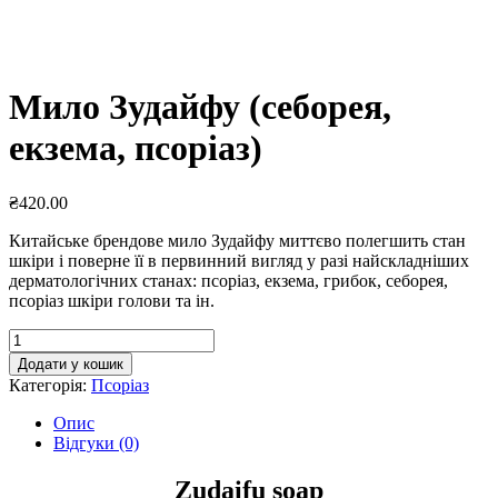
Мило Зудайфу (себорея,
екзема, псоріаз)
₴
420.00
Китайське брендове мило Зудайфу миттєво полегшить стан
шкіри і поверне її в первинний вигляд у разі найскладніших
дерматологічних станах: псоріаз, екзема, грибок, себорея,
псоріаз шкіри голови та ін.
Мило
Зудайфу
Додати у кошик
(себорея,
Категорія:
Псоріаз
екзема,
псоріаз)
Опис
кількість
Відгуки (0)
Zudaifu soap