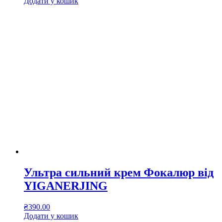
ціна:
ціна:
Додати у кошик
₴430.00.
₴390.00.
Ультра сильний крем Фокалюр від
YIGANERJING
₴
390.00
Додати у кошик