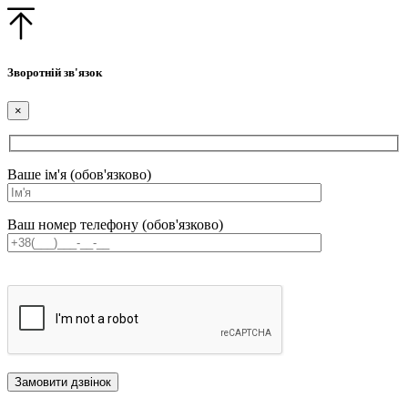
Зворотній зв'язок
×
Ваше ім'я (обов'язково)
Ваш номер телефону (обов'язково)
Оставьте
это
поле
пустым.