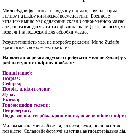
Мило Зудайфу
– інша, на відміну від мазі, зручна форма
впливу на шкіру китайської космецевтики. Брендове
китайське мило має однаковий склад з однойменною маззю,
але допомагає досягати тих ділянок шкіри (тіло, волосся), які
незручні та недосяжні для обробки маззю.
Результативність мазі не потребує реклами! Мило Zudaifu
вразить вас своєю ефективністю.
Наполегливо рекомендуємо спробувати мильце Зудайфу у
разі наступних шкірних проблем:
Прищі (акне);
Псоріаз;
Себорея;
Псоріаз шкіри голови;
Лупа;
Екзема;
Грибок шкіри голови;
Нейродерміт;
Подразнення, свербіж, кропивниця, почервоніння шкіри;
Милом можна мити обличчя, волосся, руки, ноги, все тіло
повністю. Складовій формулі властива антибактеріальна дія,