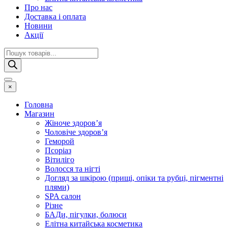
Про нас
Доставка і оплата
Новини
Акції
Пошук
товарів
×
Головна
Магазин
Жіноче здоров’я
Чоловіче здоров’я
Геморой
Псоріаз
Вітиліго
Волосся та нігті
Догляд за шкірою (прищі, опіки та рубці, пігментні
плями)
SPA салон
Різне
БАДи, пігулки, болюси
Елітна китайська косметика