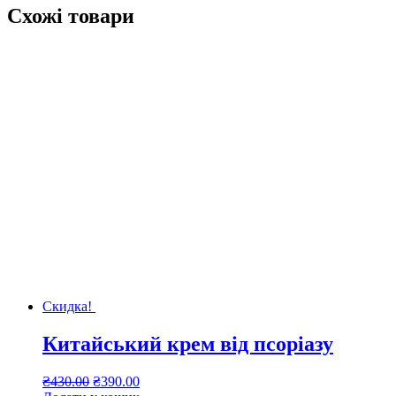
Схожі товари
Скидка!
Китайський крем від псоріазу
Оригінальна
Поточна
₴
430.00
₴
390.00