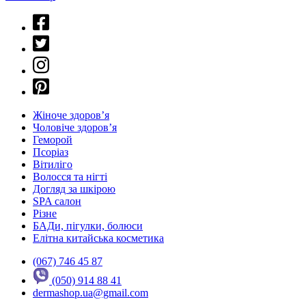
Жіноче здоров’я
Чоловіче здоров’я
Геморой
Псоріаз
Вітиліго
Волосся та нігті
Догляд за шкірою
SPA салон
Різне
БАДи, пігулки, болюси
Елітна китайська косметика
(067) 746 45 87
(050) 914 88 41
dermashop.ua@gmail.com