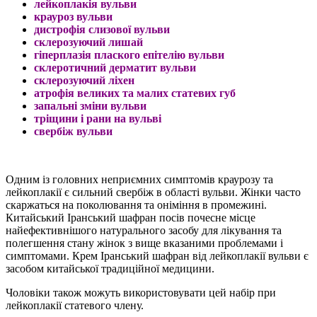
лейкоплакія вульви
крауроз вульви
дистрофія слизової вульви
склерозуючий лишай
гіперплазія плаского епітелію вульви
склеротичний дерматит вульви
склерозуючий ліхен
атрофія великих та малих статевих губ
запальні зміни вульви
тріщини і рани на вульві
свербіж вульви
Одним із головних неприємних симптомів краурозу та
лейкоплакії є сильний свербіж в області вульви. Жінки часто
скаржаться на поколювання та оніміння в промежині.
Китайський Іранський шафран посів почесне місце
найефективнішого натурального засобу для лікування та
полегшення стану жінок з вище вказаними проблемами і
симптомами. Крем Іранський шафран від лейкоплакії вульви є
засобом китайської традиційної медицини.
Чоловіки також можуть використовувати цей набір при
лейкоплакії статевого члену.