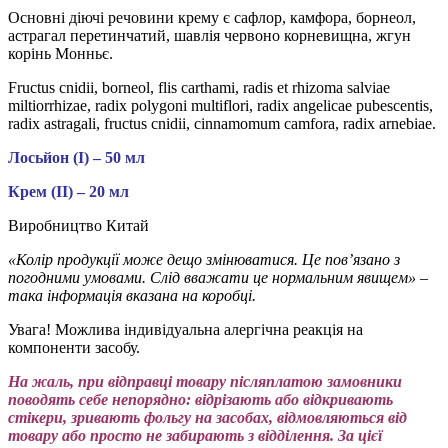
Основні діючі речовини крему є сафлор, камфора, борнеол,
астрагал перетинчатий, шавлія червоно корневищна, жгун
корінь Монньє.
Fructus cnidii, borneol, flis carthami, radis et rhizoma salviae
miltiorrhizae, radix polygoni multiflori, radix angelicae pubescentis,
radix astragali, fructus cnidii, cinnamomum camfora, radix arnebiae.
Лосьйон (І) – 50 мл
Крем (ІІ) – 20 мл
Виробництво Китай
«Колір продукції може дещо змінюватися. Це пов’язано з
погодними умовами. Слід вважати це нормальним явищем» –
така інформація вказана на коробці.
Увага! Можлива індивідуальна алергічна реакція на
компоненти засобу.
На жаль, при відправці товару післяплатою замовники
поводять себе непорядно: відрізають або відкривають
стікери, зривають фольгу на засобах, відмовляються від
товару або просто не забирають з відділення. За цієї