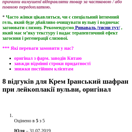
причини вимушені відправляти товар за частковою / або
повною передоплатою.
*
Часто жінки цікавляться, чи є спеціальний інтимний
гель, який буде дбайливо очищувати вульву і водночас
загоювати слизову. Рекомендуємо
Ринаваль /тисни тут/
,
який має м’яку текстуру і надає терапевтичний ефект
загоєння і регенерації слизової.
*** Які переваги замовити у нас?
оригінал з фарм. заводів Китаю
завжди відмінні строки придатності
знижки постійним клієнтам
8 відгуків для
Крем Іранський шафран
при лейкоплакії вульви, оригінал
Оцінено в
5
з 5
Юля
–
31.07.2019