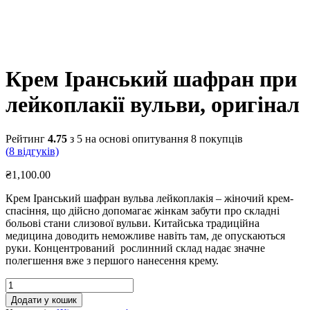
Крем Іранський шафран при
лейкоплакії вульви, оригінал
Рейтинг
4.75
з 5 на основі опитування
8
покупців
(
8
відгуків)
₴
1,100.00
Крем Іранський шафран вульва лейкоплакія – жіночий крем-
спасіння, що дійсно допомагає жінкам забути про складні
больові стани слизової вульви. Китайська традиційна
медицина доводить неможливе навіть там, де опускаються
руки. Концентрований рослинний склад надає значне
полегшення вже з першого нанесення крему.
Крем
Іранський
Додати у кошик
шафран