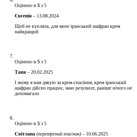
Оцінено в
5
з 5
Євгенія
–
13.08.2024
Щоб не купляла, для мене іранський шафран крем
найкращий
Оцінено в
5
з 5
Таня
–
20.02.2025
І знову я вам дякую за крем-спасіння, крем іранський
шафран дійсно працює, маю результат, раніше нічого не
допомагало
Оцінено в
5
з 5
Світлана
(перевірений власник)
–
10.06.2025