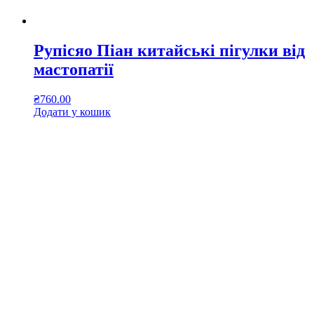
Рупісяо Піан китайські пігулки від
мастопатії
₴
760.00
Додати у кошик