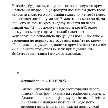
Уточніть, будь ласка, як правильно застосовувати крем
“Іранський шафран”?1).Протерти лосьйоном (його треба
наносити після того ,як помиіш вульву чи не треба перед
нанесенням лосьйону митися?змивати лосьйон чи ні, чи
на нього наносити крем?Відразу змивати чи через
деякий час?)2).промокнути3).нанести крем4), окрім
крему і лосьйону, є ще маленький пакетик з
желеобразною речовиною.що це і для чого? І ще таке ж
уточнення по порядку застосування надайте по крему
“Ринаваль”— підмитися, нанести крем і залишити на ніч
чи він використовується як засіб при підмиванні?
Вибачте за запитання і дякую за відповідь
dermashop.ua
–
10.06.2025
Вітаю! Рекомендація щодо застосування набору
Іранський шафран вказана на сторіночці продукту.
Аналогічно на сторінці крему для інтимної гігієни
Ринаваль ви знайдете пояснення щодо його
використання. Іноді ми вкладаємо подарункові