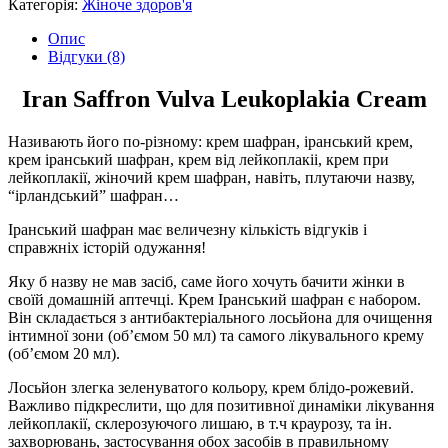
Категорія:
Жіноче здоров'я
при
лейкоплакії
Опис
вульви,
Відгуки (8)
оригінал
кількість
Iran Saffron Vulva Leukoplakia Cream
Називають його по-різному: крем шафран, іранський крем,
крем іранський шафран, крем від лейкоплакіі, крем при
лейкоплакії, жіночий крем шафран, навіть, плутаючи назву,
“ірландський” шафран…
Іранський шафран має величезну кількість відгуків і
справжніх історій одужання!
Яку б назву не мав засіб, саме його хочуть бачити жінки в
своїй домашній аптечці. Крем Іранський шафран є набором.
Він складається з антибактеріального лосьйона для очищення
інтимної зони (об’ємом 50 мл) та самого лікувального крему
(об’ємом 20 мл).
Лосьйон злегка зеленуватого кольору, крем блідо-рожевий.
Важливо підкреслити, що для позитивної динаміки лікування
лейкоплакії, склерозуючого лишаю, в т.ч краурозу, та ін.
захворювань, застосування обох засобів в правильному