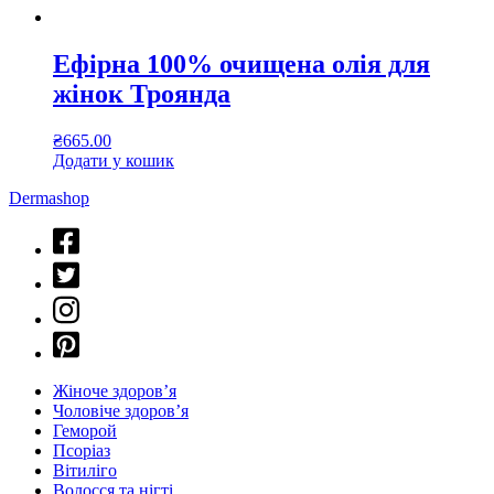
Ефірна 100% очищена олія для
жінок Троянда
₴
665.00
Додати у кошик
Dermashop
Жіноче здоров’я
Чоловіче здоров’я
Геморой
Псоріаз
Вітиліго
Волосся та нігті