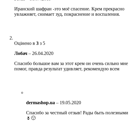
Иранский шафран -это моё спасение. Крем прекрасно
увлажняет, снимает зуд, покраснение и воспаления.
Оцінено в
3
з 5
Лобач
–
26.04.2020
Спасибо большое вам за этот крем он очень сильно мне
помог, правда результат удивляет, рекомендую всем
dermashop.ua
–
19.05.2020
Спасибо за честный отзыв! Рады быть полезными
🌷🙂