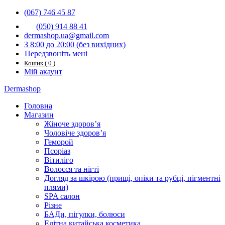
(067) 746 45 87
(050) 914 88 41
dermashop.ua@gmail.com
З 8:00 до 20:00 (без вихідниx)
Передзвоніть мені
Кошик
(
0
)
Мій акаунт
Dermashop
Головна
Магазин
Жіноче здоров’я
Чоловіче здоров’я
Геморой
Псоріаз
Вітиліго
Волосся та нігті
Догляд за шкірою (прищі, опіки та рубці, пігментні
плями)
SPA салон
Різне
БАДи, пігулки, болюси
Елітна китайська косметика