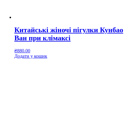
Китайcькі жіночі пігулки Кунбао
Ван при клімаксі
₴
880.00
Додати у кошик