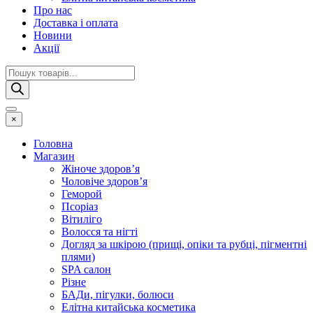
Про нас
Доставка і оплата
Новини
Акції
Пошук
товарів
×
Головна
Магазин
Жіноче здоров’я
Чоловіче здоров’я
Геморой
Псоріаз
Вітиліго
Волосся та нігті
Догляд за шкірою (прищі, опіки та рубці, пігментні
плями)
SPA салон
Різне
БАДи, пігулки, болюси
Елітна китайська косметика