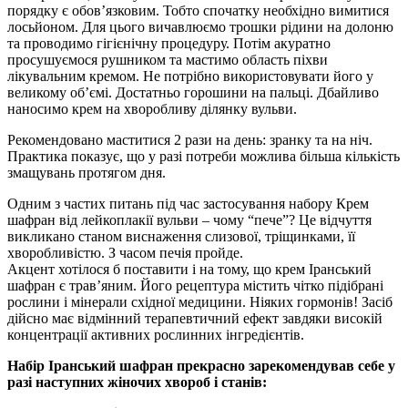
порядку є обов’язковим. Тобто спочатку необхідно вимитися
лосьйоном. Для цього вичавлюємо трошки рідини на долоню
та проводимо гігієнічну процедуру. Потім акуратно
просушуємося рушником та мастимо область піхви
лікувальним кремом. Не потрібно використовувати його у
великому об’ємі. Достатньо горошини на пальці. Дбайливо
наносимо крем на хворобливу ділянку вульви.
Рекомендовано маститися 2 рази на день: зранку та на ніч.
Практика показує, що у разі потреби можлива більша кількість
змащувань протягом дня.
Одним з частих питань під час застосування набору Крем
шафран від лейкоплакії вульви – чому “пече”? Це відчуття
викликано станом виснаження слизової, тріщинками, її
хворобливістю. З часом печія пройде.
Акцент хотілося б поставити і на тому, що крем Іранський
шафран є трав’яним. Його рецептура містить чітко підібрані
рослини і мінерали східної медицини. Ніяких гормонів! Засіб
дійсно має відмінний терапевтичний ефект завдяки високій
концентрації активних рослинних інгредієнтів.
Набір Іранський шафран прекрасно зарекомендував себе у
разі наступних жіночих хвороб і станів: