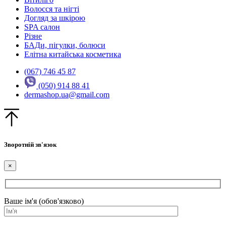
Волосся та нігті
Догляд за шкірою
SPA салон
Різне
БАДи, пігулки, болюси
Елітна китайська косметика
(067) 746 45 87
(050) 914 88 41
dermashop.ua@gmail.com
Зворотній зв'язок
×
Ваше ім'я (обов'язково)