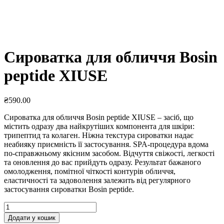
Сироватка для обличчя Bosin
peptide XIUSE
₴
590.00
Сироватка для обличчя Bosin peptide XIUSE – засіб, що
містить одразу два найкрутіших компонента для шкіри:
трипептид та колаген. Ніжна текстура сироватки надає
неабияку приємність її застосування. SPA-процедура вдома
по-справжньому якісним засобом. Відчуття свіжості, легкості
та оновлення до вас прийдуть одразу. Результат бажаного
омолодження, помітної чіткості контурів обличчя,
еластичності та задоволення залежить від регулярного
застосування сироватки Bosin peptide.
Сироватка
для
Додати у кошик
обличчя